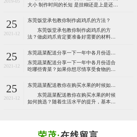
2019-05
大小 制作时间的长短 是挂糊还是上是还混
学生供餐。校园食堂建造与设备设备应当
炒 啥时勾芡 出锅，学问大了，就是专业人
符合《餐饮效劳答应处理办
员，一辈子也只有一个或几个经典的菜,学
东莞饭堂承包教你制作卤鸡爪的方法？
25
做饭菜肴只要自己喜欢就好 求采纳不明白
​ 东莞饭堂承包教你制作卤鸡爪的方
记得追问~
2021-12
法？做卤鸡爪肯定要准备好需要的材料，
这样我们才可以做吃的，需要准备的材料
有鸡爪，卤料的材料，姜葱这些，下面就
东莞蔬菜配送分享一下一年中各月份适合吃哪些青菜？
25
跟大家说说步骤有哪些：​ 1、鸡爪买回
​东莞蔬菜配送分享一下一年中各月份适合
来后，把所有的鸡爪指甲剪了然后洗干
2021-12
吃哪些青菜？如果你想尽情享受食物的美
净，这些是要做的，外面买来的很多鸡
味，又要保证食物营养丰富的话，毫无疑
爪，有的会剪，有的不会剪掉，吃的时间
问，你所享用的美食应该随不同的季节、
不方便，也不
东莞蔬菜配送教你在购买水果的时候如何挑选？
25
不同的月份而发生变化。可以借鉴一下英
​ 东莞蔬菜配送教你在购买水果的时候
国的12位营养师给出的建议，也许个别推
2021-12
如何挑选？随着生活水平的提升，基本上
荐离我们较远，但是我们依然可以尝试享
每家每户每天要吃的一样就是水果了，水
受这些健康美味的食品。​1月；美食重点：
果既好吃又能补充营养成分，对人体也是
将简
非常有好处的，那么在购买水果的时候如
何去挑选？​ 不同的水果有不同的选择
在线留言
方法。一般来说，水果应该足够新鲜，成