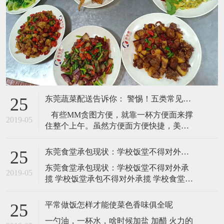
东莞蔬菜配送告诉你： 警惕！五类常见早餐最易长赘肉
25
有些MM贪图方便，就靠一杯方便面来撑
2019-05
住整个上午。虽然方便面方便快捷，美味
可口，但是方便面多数经过油炸，脂肪含
量相当高，而且汤粉多含味精，吃多了有
东莞食堂承包现状：学校饭堂不得对外承揽
25
害健康。而且，方便面的脱水蔬菜不能提
东莞食堂承包现状：学校饭堂不得对外承
供维生素和纤维，吃多了更容易导致便
2019-05
揽 学校饭堂承包不得对外承揽 学校食堂不
秘。 建议：贪吃方便面的人可以选吃不经
得对外承揽 为进一步标准农村义务教育学
油炸的方便面
生养分改善方案校园食堂供餐作业三需
平常做饭怎样才能使菜色香味俱全呢
25
求： 一是学校食堂实行准入处理。校园食
一勺油，一杯水，啥时候加盐 加醋 火力的
堂有必要在处理餐饮效劳答应证后方可为