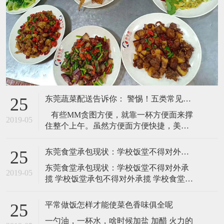
东莞蔬菜配送告诉你： 警惕！五类常见早餐最易长赘肉
25
有些MM贪图方便，就靠一杯方便面来撑
2019-05
住整个上午。虽然方便面方便快捷，美味
可口，但是方便面多数经过油炸，脂肪含
量相当高，而且汤粉多含味精，吃多了有
东莞食堂承包现状：学校饭堂不得对外承揽
25
害健康。而且，方便面的脱水蔬菜不能提
东莞食堂承包现状：学校饭堂不得对外承
供维生素和纤维，吃多了更容易导致便
2019-05
揽 学校饭堂承包不得对外承揽 学校食堂不
秘。 建议：贪吃方便面的人可以选吃不经
得对外承揽 为进一步标准农村义务教育学
油炸的方便面
生养分改善方案校园食堂供餐作业三需
平常做饭怎样才能使菜色香味俱全呢
25
求： 一是学校食堂实行准入处理。校园食
一勺油，一杯水，啥时候加盐 加醋 火力的
堂有必要在处理餐饮效劳答应证后方可为