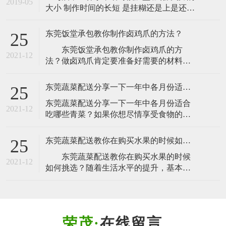
2019-05
大小 制作时间的长短 是挂糊还是上是还混
学生供餐。校园食堂建造与设备设备应当
炒 啥时勾芡 出锅，学问大了，就是专业人
符合《餐饮效劳答应处理办
员，一辈子也只有一个或几个经典的菜,学
东莞饭堂承包教你制作卤鸡爪的方法？
25
做饭菜肴只要自己喜欢就好 求采纳不明白
​ 东莞饭堂承包教你制作卤鸡爪的方
记得追问~
2021-12
法？做卤鸡爪肯定要准备好需要的材料，
这样我们才可以做吃的，需要准备的材料
有鸡爪，卤料的材料，姜葱这些，下面就
东莞蔬菜配送分享一下一年中各月份适合吃哪些青菜？
25
跟大家说说步骤有哪些：​ 1、鸡爪买回
​东莞蔬菜配送分享一下一年中各月份适合
来后，把所有的鸡爪指甲剪了然后洗干
2021-12
吃哪些青菜？如果你想尽情享受食物的美
净，这些是要做的，外面买来的很多鸡
味，又要保证食物营养丰富的话，毫无疑
爪，有的会剪，有的不会剪掉，吃的时间
问，你所享用的美食应该随不同的季节、
不方便，也不
东莞蔬菜配送教你在购买水果的时候如何挑选？
25
不同的月份而发生变化。可以借鉴一下英
​ 东莞蔬菜配送教你在购买水果的时候
国的12位营养师给出的建议，也许个别推
2021-12
如何挑选？随着生活水平的提升，基本上
荐离我们较远，但是我们依然可以尝试享
每家每户每天要吃的一样就是水果了，水
受这些健康美味的食品。​1月；美食重点：
果既好吃又能补充营养成分，对人体也是
将简
非常有好处的，那么在购买水果的时候如
何去挑选？​ 不同的水果有不同的选择
在线留言
方法。一般来说，水果应该足够新鲜，成