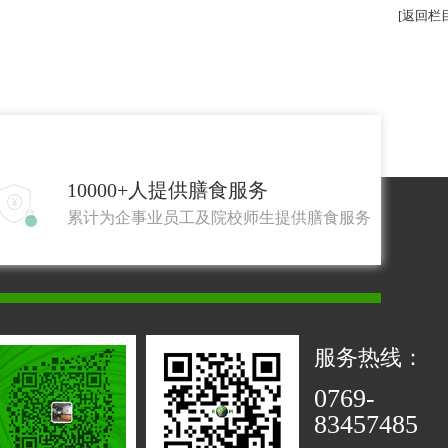
[返回栏
10000+人提供膳食服务

累计为企事业员工及院校师生提供膳食服务
服务热线：
0769-
83457485