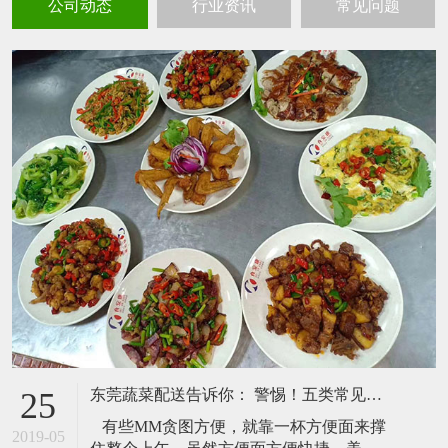
公司动态
行业资讯
常见问题
东莞蔬菜配送告诉你： 警惕！五类常见早餐最易长赘肉
25
有些MM贪图方便，就靠一杯方便面来撑
2019-05