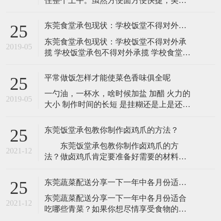
住整个上午。虽然方便面方便快捷，美味
可口，但是方便面多数经过油炸，脂肪含
量相当高，而且汤粉多含味精，吃多了有
东莞食堂承包现状：学校饭堂不得对外承揽
25
害健康。而且，方便面的脱水蔬菜不能提
东莞食堂承包现状：学校饭堂不得对外承
供维生素和纤维，吃多了更容易导致便
2019-05
揽 学校饭堂承包不得对外承揽 学校食堂不
秘。 建议：贪吃方便面的人可以选吃不经
得对外承揽 为进一步标准农村义务教育学
油炸的方便面
生养分改善方案校园食堂供餐作业三需
平常做饭怎样才能使菜色香味俱全呢
25
求： 一是学校食堂实行准入处理。校园食
一勺油，一杯水，啥时候加盐 加醋 火力的
堂有必要在处理餐饮效劳答应证后方可为
2019-05
大小 制作时间的长短 是挂糊还是上是还混
学生供餐。校园食堂建造与设备设备应当
炒 啥时勾芡 出锅，学问大了，就是专业人
符合《餐饮效劳答应处理办
员，一辈子也只有一个或几个经典的菜,学
东莞饭堂承包教你制作卤鸡爪的方法？
25
做饭菜肴只要自己喜欢就好 求采纳不明白
​ 东莞饭堂承包教你制作卤鸡爪的方
记得追问~
2021-12
法？做卤鸡爪肯定要准备好需要的材料，
这样我们才可以做吃的，需要准备的材料
有鸡爪，卤料的材料，姜葱这些，下面就
东莞蔬菜配送分享一下一年中各月份适合吃哪些青菜？
25
跟大家说说步骤有哪些：​ 1、鸡爪买回
​东莞蔬菜配送分享一下一年中各月份适合
来后，把所有的鸡爪指甲剪了然后洗干
2021-12
吃哪些青菜？如果你想尽情享受食物的美
净，这些是要做的，外面买来的很多鸡
味，又要保证食物营养丰富的话，毫无疑