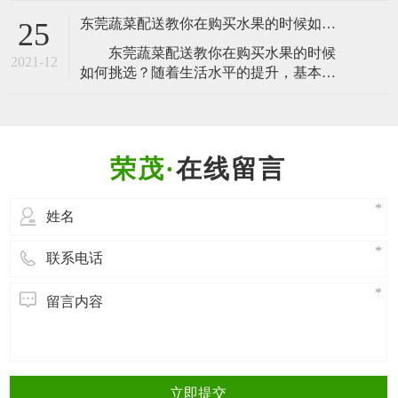
爪，有的会剪，有的不会剪掉，吃的时间
问，你所享用的美食应该随不同的季节、
不方便，也不
东莞蔬菜配送教你在购买水果的时候如何挑选？
25
不同的月份而发生变化。可以借鉴一下英
​ 东莞蔬菜配送教你在购买水果的时候
国的12位营养师给出的建议，也许个别推
2021-12
如何挑选？随着生活水平的提升，基本上
荐离我们较远，但是我们依然可以尝试享
每家每户每天要吃的一样就是水果了，水
受这些健康美味的食品。​1月；美食重点：
果既好吃又能补充营养成分，对人体也是
将简
非常有好处的，那么在购买水果的时候如
何去挑选？​ 不同的水果有不同的选择
在线留言
方法。一般来说，水果应该足够新鲜，成
熟适当，硬度适中，形状匀称，没有畸
形。这种水
立即提交